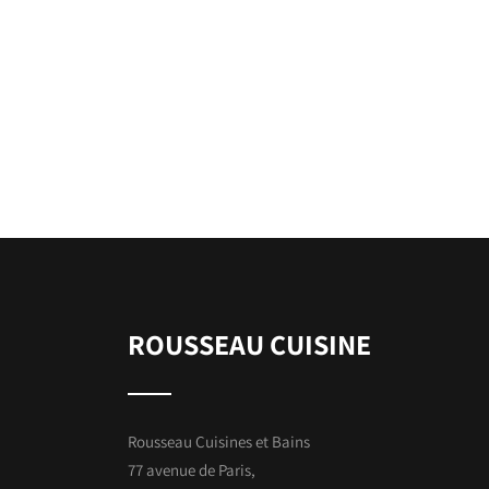
ROUSSEAU CUISINE
Rousseau Cuisines et Bains
77 avenue de Paris,